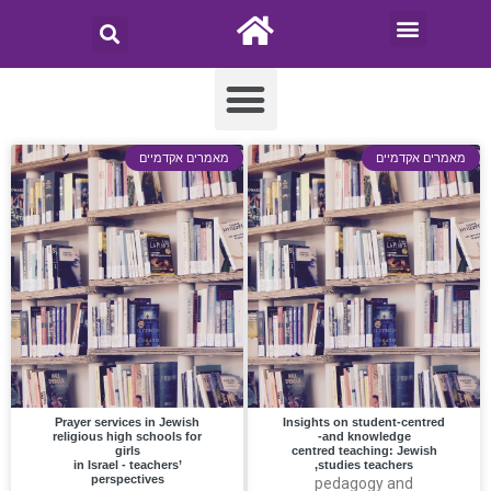
מאמרים אקדמיים
מאמרים אקדמיים
Prayer services in Jewish
Insights on student-centred
religious high schools for
and knowledge-
girls
centred teaching: Jewish
in Israel ‐ teachers’
studies teachers,
perspectives
pedagogy and